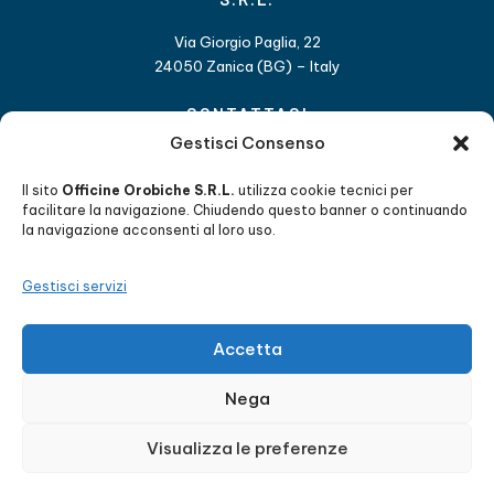
Via Giorgio Paglia, 22
24050 Zanica (BG) – Italy
CONTATTACI
Gestisci Consenso
+39 035 4530 211
info@officineorobiche.it
Il sito
Officine Orobiche S.R.L.
utilizza cookie tecnici per
facilitare la navigazione. Chiudendo questo banner o continuando
la navigazione acconsenti al loro uso.
LAVORA CON NOI
Gestisci servizi
Inviaci il tuo CV ed entra a far parte
del nostro team di risorse qualificate.
Accetta
Nega
Visualizza le preferenze
Codice Fiscale 00517960167 / Capitale Sociale 245.100 Euro /
REA 156490 /
Privacy policy
e
Cookie Policy
/
Web Agency